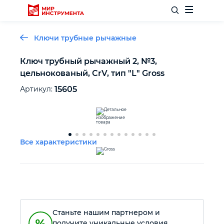
Ключи трубные рычажные
Ключ трубный рычажный 2, №3,
цельнокованый, CrV, тип "L" Gross
Отделочный инструмент
Артикул:
15605
Слесарный инструмент
Столярный инструмент
Все характеристики
Садовый инвентарь
Измерительный инструмент
Станьте нашим партнером и
Силовое оборудование
получите уникальные условия