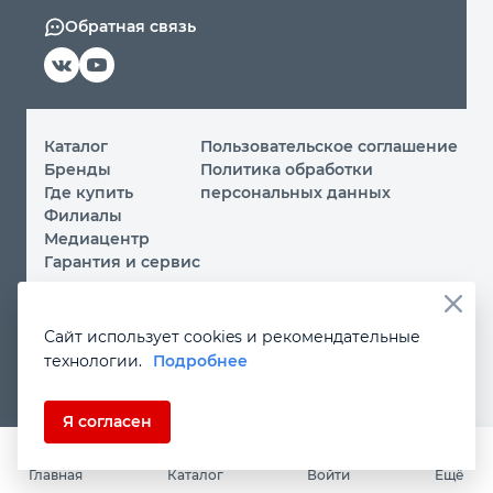
Обратная связь
Каталог
Пользовательское соглашение
Бренды
Политика обработки
Где купить
персональных данных
Филиалы
Медиацентр
Гарантия и сервис
© 2026 ООО «МИР ИНСТРУМЕНТА»
Сайт использует cookies и рекомендательные
Вы принимаете условия
политики обработки
технологии.
Подробнее
персональных данных
и
пользовательского соглашения
каждый раз, когда посещаете наш сайт и оставляете свои
данные в любой форме на сайте
instrument.ru
Если Вы не даете согласия на обработку своих
Я согласен
персональных данных, Вам необходимо покинуть наш
сайт.
Главная
Каталог
Войти
Ещё