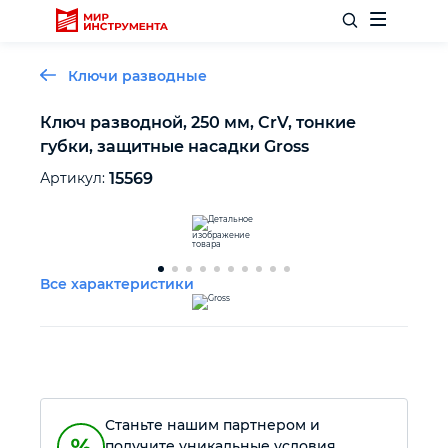
Ключи разводные
Ключ разводной, 250 мм, CrV, тонкие
губки, защитные насадки Gross
Отделочный инструмент
Артикул:
15569
Слесарный инструмент
Столярный инструмент
Все характеристики
Садовый инвентарь
Измерительный инструмент
Станьте нашим партнером и
Силовое оборудование
получите уникальные условия