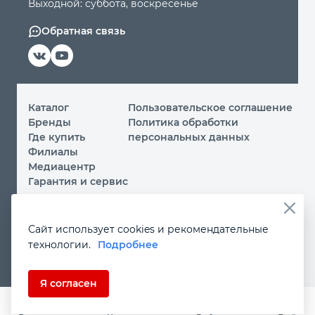
Выходной: суббота, воскресенье
Обратная связь
Каталог
Пользовательское соглашение
Бренды
Политика обработки
Где купить
персональных данных
Филиалы
Медиацентр
Гарантия и сервис
© 2026 ООО «МИР ИНСТРУМЕНТА»
Сайт использует cookies и рекомендательные
Вы принимаете условия
политики обработки
технологии.
Подробнее
персональных данных
и
пользовательского соглашения
каждый раз, когда посещаете наш сайт и оставляете свои
данные в любой форме на сайте
instrument.ru
Если Вы не даете согласия на обработку своих
Я согласен
персональных данных, Вам необходимо покинуть наш
сайт.