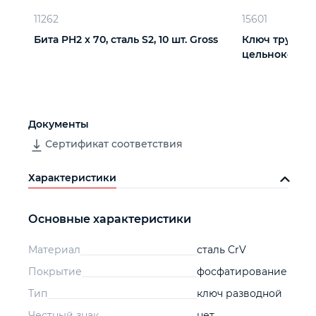
11262
15601
Бита PH2 х 70, сталь S2, 10 шт. Gross
Ключ трубный
цельнокованый
Документы
Сертификат соответствия
Характеристики
Основные характеристики
Материал
сталь CrV
Покрытие
фосфатирование
Тип
ключ разводной
Честный знак
нет