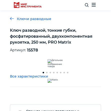
Ключи разводные
Ключ разводной, тонкие губки,
фосфатированный, двухкомпонентная
Отделочный инструмент
рукоятка, 250 мм, PRO Matrix
Артикул:
15578
Слесарный инструмент
Столярный инструмент
Все характеристики
Садовый инвентарь
Измерительный инструмент
Силовое оборудование