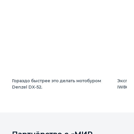
Гораздо быстрее это делать мотобуром
Экспре
Denzel DX-52.
IW860.