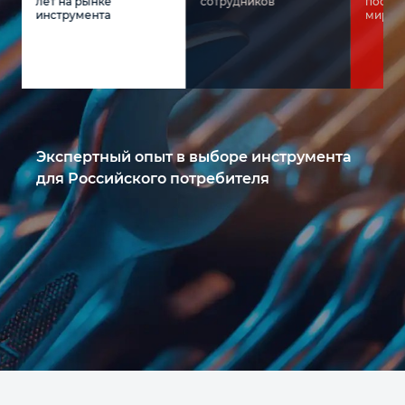
лет на рынке
сотрудников
постав
инструмента
мира
Экспертный опыт в выборе инструмента
для Российского потребителя