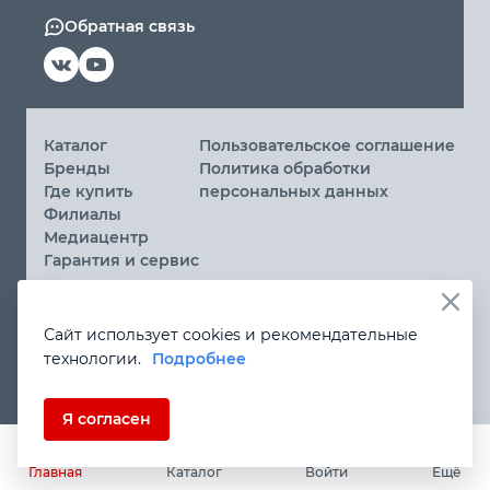
Обратная связь
Каталог
Пользовательское соглашение
Бренды
Политика обработки
Где купить
персональных данных
Филиалы
Медиацентр
Гарантия и сервис
© 2026 ООО «МИР ИНСТРУМЕНТА»
Сайт использует cookies и рекомендательные
Вы принимаете условия
политики обработки
технологии.
Подробнее
персональных данных
и
пользовательского соглашения
каждый раз, когда посещаете наш сайт и оставляете свои
данные в любой форме на сайте
instrument.ru
Если Вы не даете согласия на обработку своих
Я согласен
персональных данных, Вам необходимо покинуть наш
сайт.
Главная
Каталог
Войти
Ещё