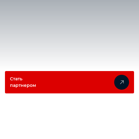
Автомобильный инструмент
Крепежный инструмент
Режущий инструмент
Прочий инструмент
Стать
партнером
Прокрутите вниз