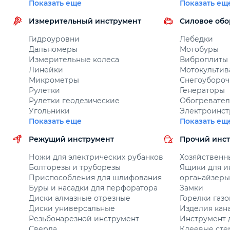
Показать еще
Показать ещ
Автомобильный инструмент
Измерительный инструмент
Силовое об
Гидроуровни
Лебедки
Крепежный инструмент
Дальномеры
Мотобуры
Измерительные колеса
Виброплиты
Линейки
Мотокультив
Режущий инструмент
Микрометры
Снегоуборо
Рулетки
Генераторы
Рулетки геодезические
Обогревате
Прочий инструмент
Угольники
Электроинст
Показать еще
Показать ещ
Режущий инструмент
Прочий инс
Ножи для электрических рубанков
Хозяйственн
Болторезы и труборезы
Ящики для и
Приспособления для шлифования
органайзеры
Буры и насадки для перфоратора
Замки
Диски алмазные отрезные
Горелки газ
Диски универсальные
Изделия кан
Резьбонарезной инструмент
Инструмент 
Сверла
Клеевые ст