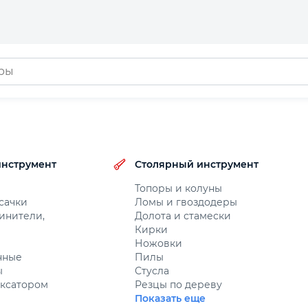
инструмент
Столярный инструмент
Топоры и колуны
сачки
Ломы и гвоздодеры
инители,
Долота и стамески
и
Кирки
Ножовки
нные
Пилы
ы
Стусла
ксатором
Резцы по дереву
Показать еще