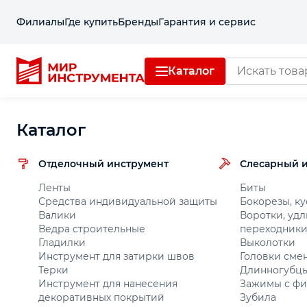
Филиалы
Где купить
Бренды
Гарантия и сервис
Каталог
Отделочный инструмент
Каталог
Слесарный инструмент
Отделочный инструмент
Слесарный 
Столярный инструмент
Ленты
Биты
Средства индивидуальной защиты
Бокорезы, ку
Валики
Воротки, удл
Садовый инвентарь
Ведра строительные
переходник
Гладилки
Выколотки
Инструмент для затирки швов
Головки сме
Измерительный инструмент
Терки
Длинногубц
Инструмент для нанесения
Зажимы с фи
Силовое оборудование
декоративных покрытий
Зубила