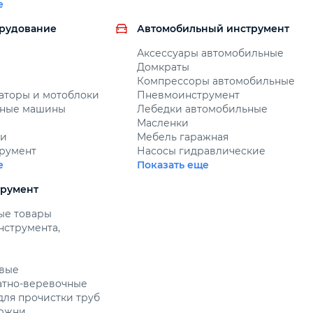
е
орудование
Автомобильный инструмент
Аксессуары автомобильные
Домкраты
Компрессоры автомобильные
аторы и мотоблоки
Пневмоинструмент
чные машины
Лебедки автомобильные
Масленки
ли
Мебель гаражная
румент
Насосы гидравлические
е
Показать еще
трумент
ые товары
нструмента,
овые
атно-веревочные
для прочистки труб
ержни