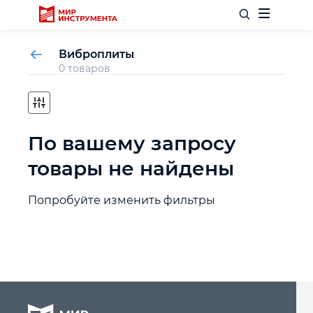
Виброплиты
0 товаров
Отделочный инструмент
По вашему запросу
Слесарный инструмент
товары не найдены
Столярный инструмент
Попробуйте изменить фильтры
Садовый инвентарь
Измерительный инструмент
Силовое оборудование