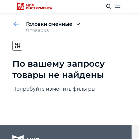
Головки сменные
0 товаров
Головки многоразмерные
Головки с битой
Отделочный инструмент
Головки свечные
Головки торцевые
По вашему запросу
Слесарный инструмент
Головки ударные
товары не найдены
Головки удлиненные
Столярный инструмент
Попробуйте изменить фильтры
Садовый инвентарь
Измерительный инструмент
Силовое оборудование