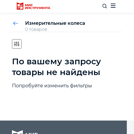
Измерительные колеса
0 товаров
Отделочный инструмент
По вашему запросу
Слесарный инструмент
товары не найдены
Столярный инструмент
Попробуйте изменить фильтры
Садовый инвентарь
Измерительный инструмент
Силовое оборудование