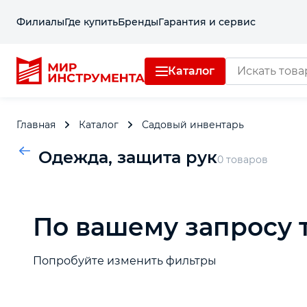
Филиалы
Где купить
Бренды
Гарантия и сервис
Каталог
Отделочный инструмент
Главная
Каталог
Садовый инвентарь
Слесарный инструмент
Одежда, защита рук
0 товаров
Столярный инструмент
Садовые перчатки
Плащи-дождевики
По вашему запросу 
Садовый инвентарь
Рукавицы
Перчатки хозяйственные
Шапки
Измерительный инструмент
Попробуйте изменить фильтры
Силовое оборудование