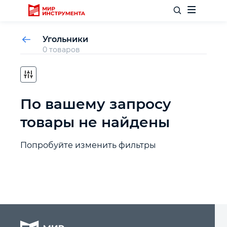
Угольники
0 товаров
Отделочный инструмент
По вашему запросу
Слесарный инструмент
товары не найдены
Столярный инструмент
Попробуйте изменить фильтры
Садовый инвентарь
Измерительный инструмент
Силовое оборудование