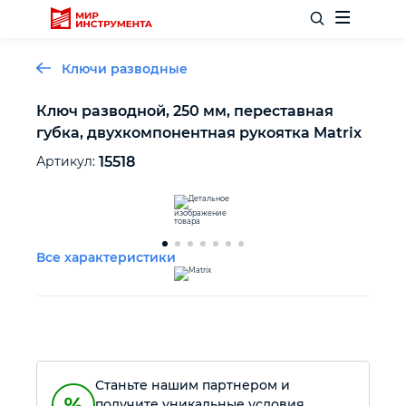
Ключи разводные
Ключ разводной, 250 мм, переставная
губка, двухкомпонентная рукоятка Matrix
Отделочный инструмент
Артикул:
15518
Слесарный инструмент
Столярный инструмент
Все характеристики
Садовый инвентарь
Измерительный инструмент
Станьте нашим партнером и
Силовое оборудование
получите уникальные условия