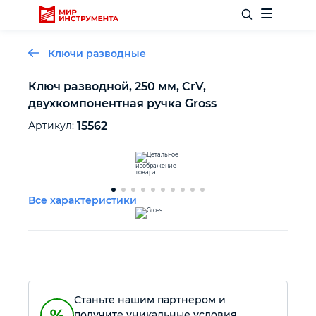
Ключи разводные
Ключ разводной, 250 мм, CrV,
двухкомпонентная ручка Gross
Отделочный инструмент
Артикул:
15562
Слесарный инструмент
Столярный инструмент
Все характеристики
Садовый инвентарь
Измерительный инструмент
Станьте нашим партнером и
Силовое оборудование
получите уникальные условия