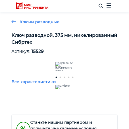
Ключи разводные
Ключ разводной, 375 мм, никелированный
Сибртех
Отделочный инструмент
Артикул:
15529
Слесарный инструмент
Столярный инструмент
Все характеристики
Садовый инвентарь
Измерительный инструмент
Станьте нашим партнером и
Силовое оборудование
получите уникальные условия