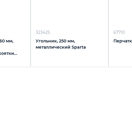
323425
67710
60 мм,
Угольник, 250 мм,
Перчатки
металлический Sparta
коятки