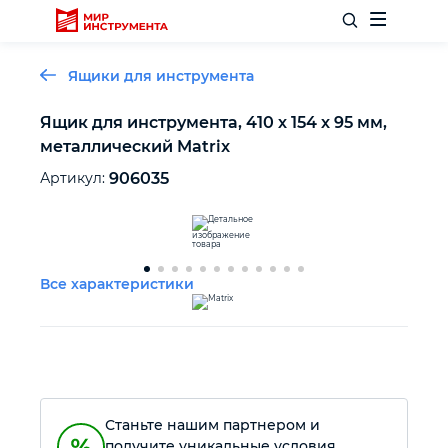
Ящики для инструмента
Ящик для инструмента, 410 х 154 х 95 мм,
металлический Matrix
Отделочный инструмент
Артикул:
906035
Слесарный инструмент
Столярный инструмент
Все характеристики
Садовый инвентарь
Измерительный инструмент
Станьте нашим партнером и
Силовое оборудование
получите уникальные условия