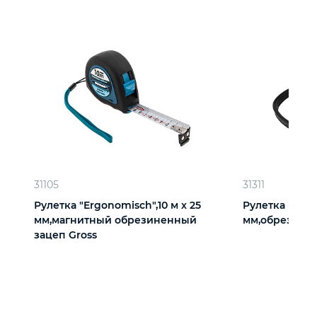
31105
31311
Рулетка "Ergonomisch",10 м x 25
Рулетка Elasti
мм,магнитный обрезиненный
мм,обрезинен
зацеп Gross