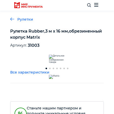
Рулетки
Рулетка Rubber,3 м х 16 мм,обрезиненный
корпус Matrix
Отделочный инструмент
Артикул:
31003
Слесарный инструмент
Столярный инструмент
Все характеристики
Садовый инвентарь
Измерительный инструмент
Станьте нашим партнером и
Силовое оборудование
получите уникальные условия