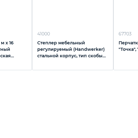
41000
67703
м х 16
Степлер мебельный
Перчатк
тный
регулируемый (Handwerker)
"Точка",
еская
стальной корпус, тип скобы
ix
53, 4-14 мм Gross