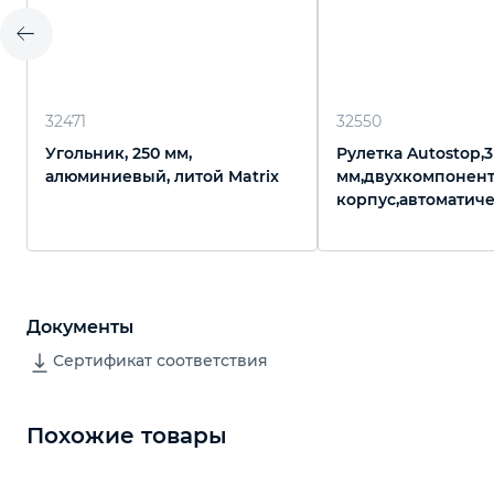
32471
32550
Угольник, 250 мм,
Рулетка Autostop,3 
алюминиевый, литой Matrix
мм,двухкомпонен
корпус,автоматич
фиксация,Pro Matr
Документы
Сертификат соответствия
Похожие товары