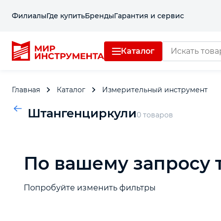
Филиалы
Где купить
Бренды
Гарантия и сервис
Каталог
Отделочный инструмент
Главная
Каталог
Измерительный инструмент
Слесарный инструмент
Штангенциркули
0 товаров
Столярный инструмент
По вашему запросу 
Садовый инвентарь
Измерительный инструмент
Попробуйте изменить фильтры
Силовое оборудование