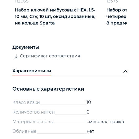
112665
13373
Набор ключей имбусовых HEX, 1.5-
Набор отверто
10 мм, CrV, 10 шт, оксидированные,
четырехкомп
на кольце Sparta
8 предметов 
Документы
Сертификат соответствия
Характеристики
Основные характеристики
Класс вязки
10
Количество нитей
6
Материал основы
смесовая пряжа
Обливные
нет