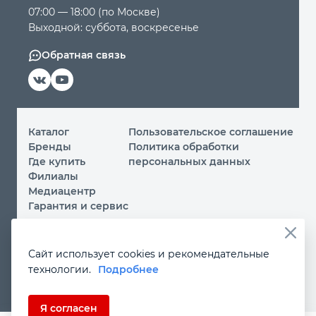
07:00 — 18:00 (по Москве)
Выходной: суббота, воскресенье
Обратная связь
Каталог
Пользовательское соглашение
Бренды
Политика обработки
Где купить
персональных данных
Филиалы
Медиацентр
Гарантия и сервис
© 2026 ООО «МИР ИНСТРУМЕНТА»
Сайт использует cookies и рекомендательные
Вы принимаете условия
политики обработки
технологии.
Подробнее
персональных данных
и
пользовательского соглашения
каждый раз, когда посещаете наш сайт и оставляете свои
данные в любой форме на сайте
instrument.ru
Если Вы не даете согласия на обработку своих
Я согласен