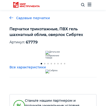
Садовые перчатки
Перчатки трикотажные, ПВХ гель
шахматный облив, оверлок Сибртех
Отделочный инструмент
Артикул:
67779
Слесарный инструмент
Столярный инструмент
Все характеристики
Садовый инвентарь
Измерительный инструмент
Станьте нашим партнером и
Силовое оборудование
получите уникальные условия