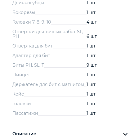
Длинногубцы
1 шт
Бокорезы
1 шт
Головки 7, 8, 9, 10
4 шт
Отвертки для точных работ SL,
PH
6 шт
Отвертка для бит
1 шт
Адаптер для бит
1 шт
Биты PH, SL, T
9 шт
Пинцет
1 шт
Держатель для бит с магнитом
1 шт
Кейс
1 шт
Головки
1 шт
Пассатижи
1 шт
Описание