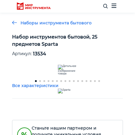
Наборы инструмента бытового
Набор инструментов бытовой, 25
предметов Sparta
Отделочный инструмент
Артикул:
13534
Слесарный инструмент
Столярный инструмент
Все характеристики
Садовый инвентарь
Измерительный инструмент
Станьте нашим партнером и
Силовое оборудование
получите уникальные условия