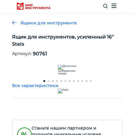
Ящики для инструмента
Ящик для инструментов, усиленный 16"
Stels
Отделочный инструмент
Артикул:
90761
Слесарный инструмент
Столярный инструмент
Все характеристики
Садовый инвентарь
Измерительный инструмент
Станьте нашим партнером и
Силовое оборудование
получите уникальные условия