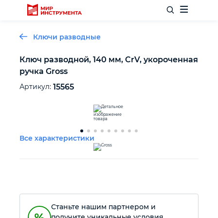
Ключи разводные
Ключ разводной, 140 мм, CrV, укороченная
ручка Gross
Отделочный инструмент
Артикул:
15565
Слесарный инструмент
Столярный инструмент
Все характеристики
Садовый инвентарь
Измерительный инструмент
Станьте нашим партнером и
Силовое оборудование
получите уникальные условия