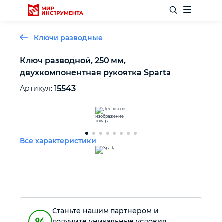
Ключи разводные
Ключ разводной, 250 мм,
двухкомпонентная рукоятка Sparta
Отделочный инструмент
Артикул:
15543
Слесарный инструмент
Столярный инструмент
Все характеристики
Садовый инвентарь
Измерительный инструмент
Станьте нашим партнером и
Силовое оборудование
получите уникальные условия