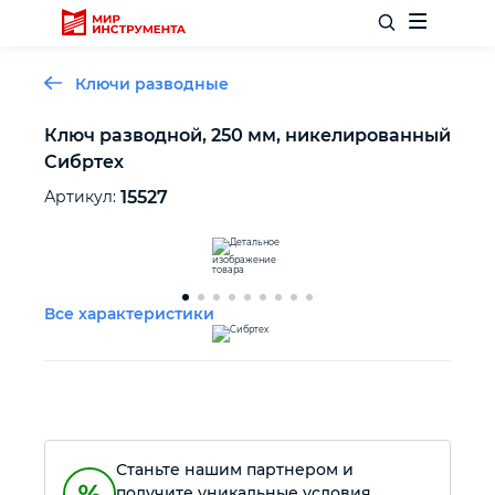
Ключи разводные
Ключ разводной, 250 мм, никелированный
Сибртех
Отделочный инструмент
Артикул:
15527
Слесарный инструмент
Столярный инструмент
Все характеристики
Садовый инвентарь
Измерительный инструмент
Станьте нашим партнером и
Силовое оборудование
получите уникальные условия