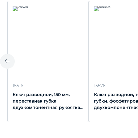
15516
15576
Ключ разводной, 150 мм,
Ключ разводной, 
переставная губка,
губки, фосфатиро
двухкомпонентная рукоятка
двухкомпонентная
Matrix
150 мм, PRO Matrix