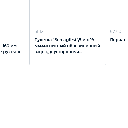
31112
67710
Рулетка "Schlagfest",5 м x 19
Перчатки
 160 мм,
мм,магнитный обрезиненный
е рукоятки
зацеп,двусторонняя
шкала,Нейлоновое
покрытие,автоматическая
фиксация Gross