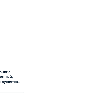
тонкие
ванный,
 рукоятка,