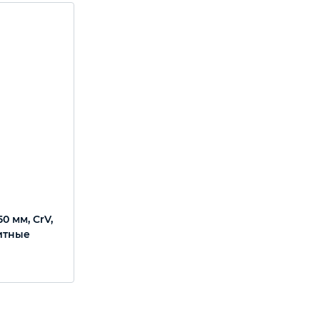
0 мм, CrV,
итные