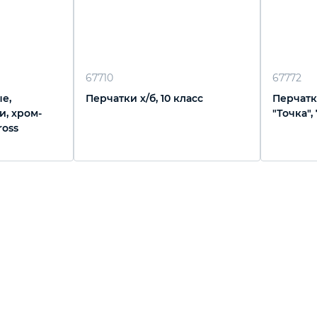
67710
67772
е,
Перчатки х/б, 10 класс
Перчатк
и, хром-
"Точка",
ross