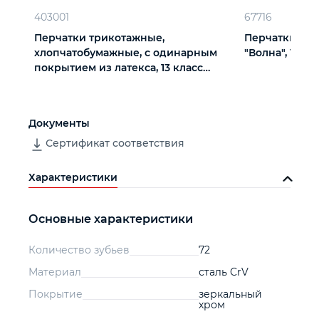
403001
67716
Перчатки трикотажные,
Перчатки х/б
хлопчатобумажные, с одинарным
"Волна", 10 кл
покрытием из латекса, 13 класс
вязки
Документы
Сертификат соответствия
Характеристики
Основные характеристики
Количество зубьев
72
Материал
сталь CrV
Покрытие
зеркальный
хром