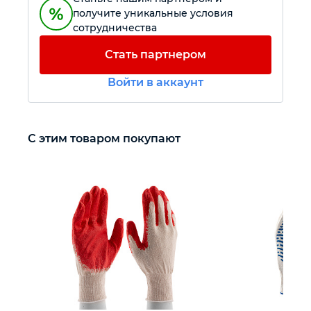
получите уникальные условия
сотрудничества
Автомобильный инструмент
Стать партнером
Крепежный инструмент
Войти в аккаунт
Режущий инструмент
С этим товаром покупают
Прочий инструмент