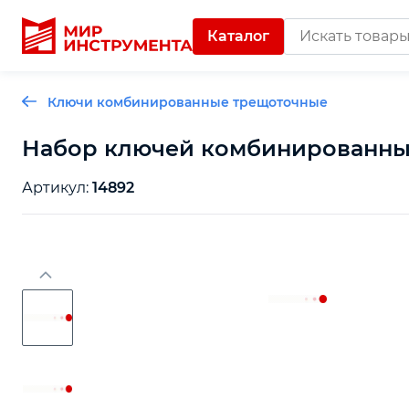
Каталог
Ключи комбинированные трещоточные
Отделочный инструмент
Набор ключей комбинированных с
Артикул:
14892
Слесарный инструмент
Столярный инструмент
Садовый инвентарь
Измерительный инструмент
Силовое оборудование