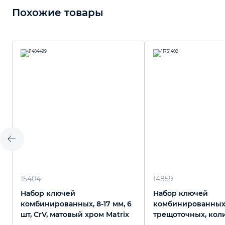
Похожие товары
15404
14859
Набор ключей
Набор ключей
комбинированных, 8-17 мм, 6
комбинированны
шт, CrV, матовый хром Matrix
трещоточных, кол
зубьев 100, СRV, 7 ш