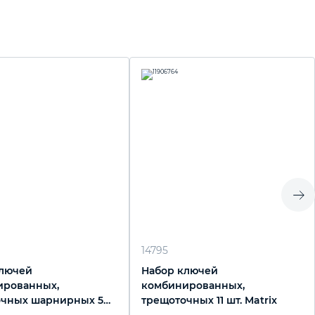
14795
ключей
Набор ключей
ированных,
комбинированных,
очных шарнирных 5
трещоточных 11 шт. Matrix
ix