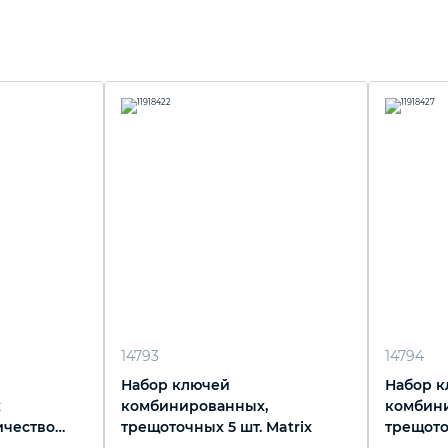
14793
14794
Набор ключей
Набор 
х
комбинированных,
комбин
ичество
трещоточных 5 шт. Matrix
трещот
т, 8-19 мм
шт. Matr