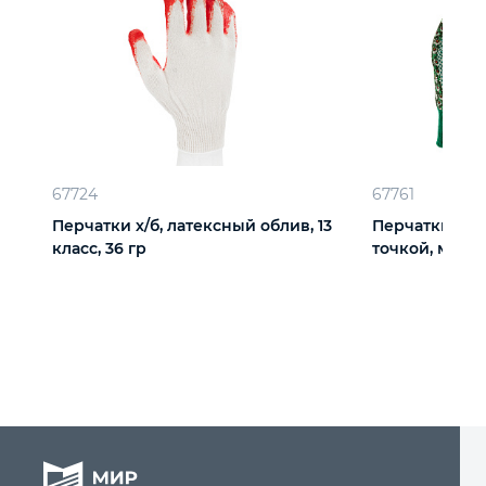
67724
67761
Перчатки х/б, латексный облив, 13
Перчатки сад
класс, 36 гр
точкой, манже