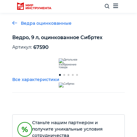
Ведра оцинкованные
Ведро, 9 л, оцинкованное Сибртех
Отделочный инструмент
Артикул:
67590
Слесарный инструмент
Все характеристики
Столярный инструмент
Садовый инвентарь
Измерительный инструмент
Станьте нашим партнером и
получите уникальные условия
Силовое оборудование
сотрудничества