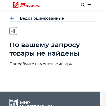
Ведра оцинкованные
Отделочный инструмент
По вашему запросу
Слесарный инструмент
товары не найдены
Столярный инструмент
Попробуйте изменить фильтры
Садовый инвентарь
Измерительный инструмент
Силовое оборудование