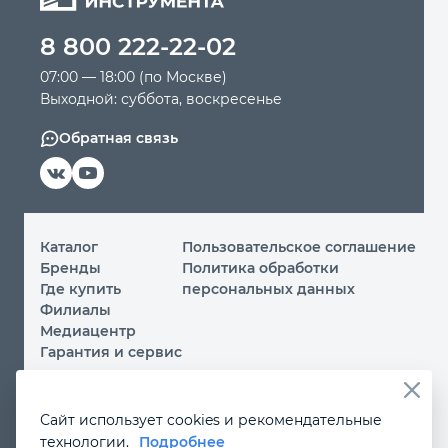
8 800 222-22-02
Автомобильный инструмент
07:00 — 18:00 (по Москве)
Выходной: суббота, воскресенье
Крепежный инструмент
Обратная связь
Режущий инструмент
Прочий инструмент
Каталог
Пользовательское соглашение
Бренды
Политика обработки
Где купить
персональных данных
Филиалы
Медиацентр
Гарантия и сервис
© 2026 ООО «МИР ИНСТРУМЕНТА»
Сайт использует cookies и рекомендательные
Вы принимаете условия
политики обработки
технологии.
Подробнее