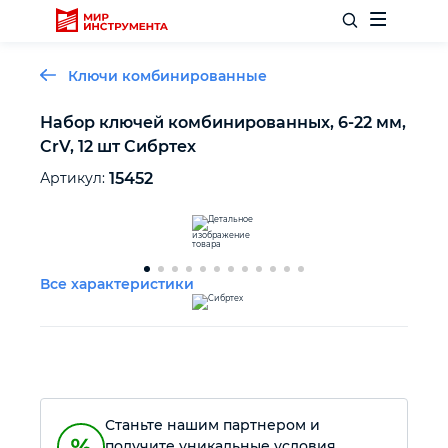
Ключи комбинированные
Набор ключей комбинированных, 6-22 мм,
CrV, 12 шт Сибртех
Отделочный инструмент
Артикул:
15452
Слесарный инструмент
Столярный инструмент
Все характеристики
Садовый инвентарь
Измерительный инструмент
Станьте нашим партнером и
Силовое оборудование
получите уникальные условия