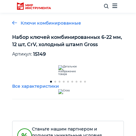
Ключи комбинированные
Набор ключей комбинированных 6-22 мм,
12 шт, CrV, холодный штамп Gross
Отделочный инструмент
Артикул:
15149
Слесарный инструмент
Столярный инструмент
Все характеристики
Садовый инвентарь
Измерительный инструмент
Станьте нашим партнером и
Силовое оборудование
получите уникальные условия