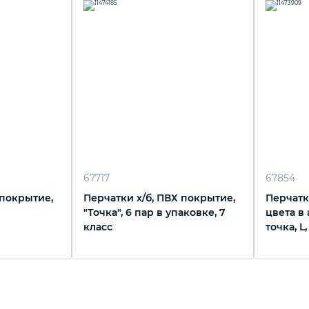
67717
67854
 покрытие,
Перчатки х/б, ПВХ покрытие,
Перчатки
"Точка", 6 пар в упаковке, 7
цвета в
класс
точка, L,