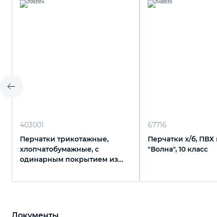
403001
67716
Перчатки трикотажные,
Перчатки х/б, ПВХ
хлопчатобумажные, с
"Волна", 10 класс
одинарным покрытием из
латекса, 13 класс вязки
Документы