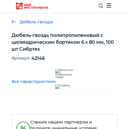
Дюбель-гвозди
Дюбель-гвоздь полипропиленовый с
цилиндрическим бортиком 6 х 80 мм, 100
Отделочный инструмент
шт Сибртех
Артикул:
42146
Слесарный инструмент
Столярный инструмент
Все характеристики
Садовый инвентарь
Измерительный инструмент
Станьте нашим партнером и
Силовое оборудование
получите уникальные условия