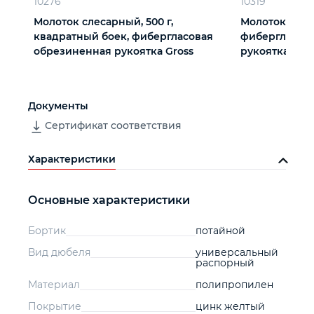
10276
10319
Молоток слесарный, 500 г,
Молоток слеса
квадратный боек, фибергласовая
фибергласов
обрезиненная рукоятка Gross
рукоятка Сиб
Документы
Сертификат соответствия
Характеристики
Основные характеристики
Бортик
потайной
Вид дюбеля
универсальный
распорный
Материал
полипропилен
Покрытие
цинк желтый