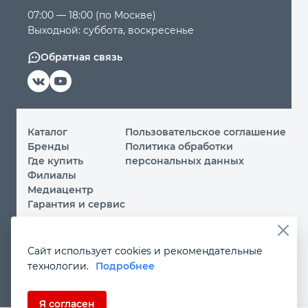
07:00 — 18:00 (по Москве)
Выходной: суббота, воскресенье
Обратная связь
Каталог
Пользовательское соглашение
Бренды
Политика обработки
Где купить
персональных данных
Филиалы
Медиацентр
Гарантия и сервис
© 2026 ООО «МИР ИНСТРУМЕНТА»
Сайт использует cookies и рекомендательные
Вы принимаете условия
политики обработки
технологии.
Подробнее
персональных данных
и
пользовательского соглашения
каждый раз, когда посещаете наш сайт и оставляете свои
данные в любой форме на сайте
instrument.ru
Если Вы не даете согласия на обработку своих
Я согласен