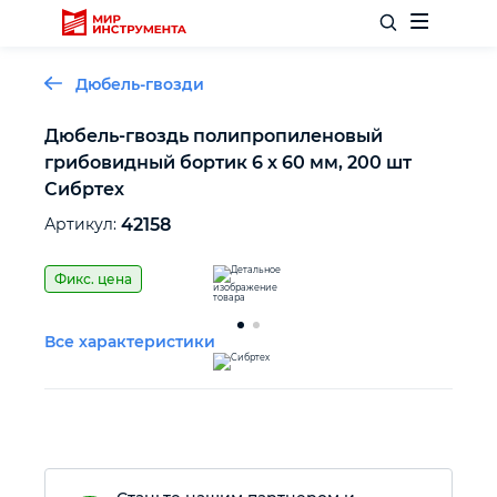
Дюбель-гвозди
Дюбель-гвоздь полипропиленовый
грибовидный бортик 6 x 60 мм, 200 шт
Отделочный инструмент
Сибртех
Артикул:
42158
Слесарный инструмент
Фикс. цена
Столярный инструмент
Все характеристики
Садовый инвентарь
Измерительный инструмент
Силовое оборудование