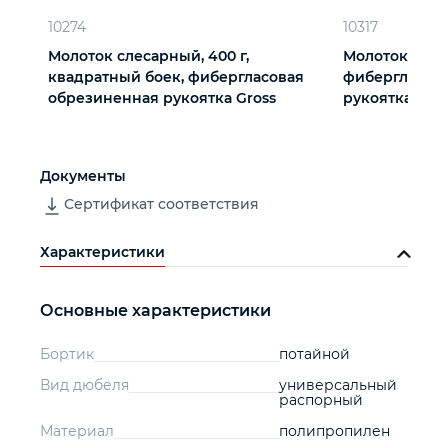
10274
10317
Молоток слесарный, 400 г,
Молоток слеса
квадратный боек, фибергласовая
фибергласов
обрезиненная рукоятка Gross
рукоятка Matr
Документы
Сертификат соответствия
Характеристики
Основные характеристики
Бортик
потайной
Вид дюбеля
универсальный
распорный
Материал
полипропилен