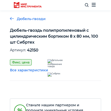
Дюбель-гвозди
Дюбель-гвоздь полипропиленовый с
цилиндрическим бортиком 8 х 80 мм, 100
Отделочный инструмент
шт Сибртех
Артикул:
42150
Слесарный инструмент
Фикс. цена
Столярный инструмент
Все характеристики
Садовый инвентарь
Измерительный инструмент
Станьте нашим партнером и
Силовое оборудование
получите уникальные условия