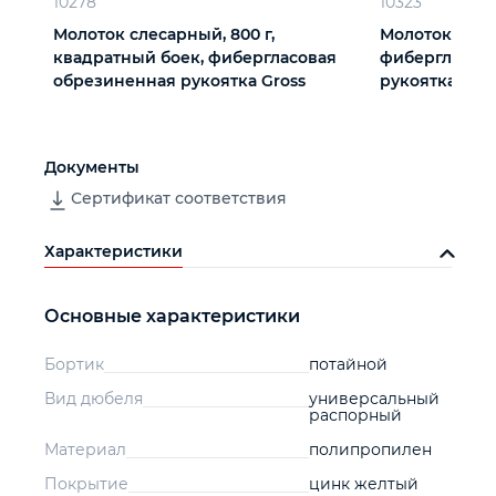
10278
10323
Молоток слесарный, 800 г,
Молоток слеса
квадратный боек, фибергласовая
фибергласов
обрезиненная рукоятка Gross
рукоятка Сиб
Документы
Сертификат соответствия
Характеристики
Основные характеристики
Бортик
потайной
Вид дюбеля
универсальный
распорный
Материал
полипропилен
Покрытие
цинк желтый