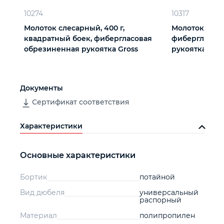
10274
10317
Молоток слесарный, 400 г,
Молоток слеса
квадратный боек, фибергласовая
фибергласов
обрезиненная рукоятка Gross
рукоятка Matr
Документы
Сертификат соответствия
Характеристики
Основные характеристики
Бортик
потайной
Вид дюбеля
универсальный
распорный
Материал
полипропилен