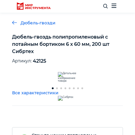
Дюбель-гвозди
Дюбель-гвоздь полипропиленовый с
потайным бортиком 6 х 60 мм, 200 шт
Отделочный инструмент
Сибртех
Артикул:
42125
Слесарный инструмент
Столярный инструмент
Все характеристики
Садовый инвентарь
Измерительный инструмент
Силовое оборудование