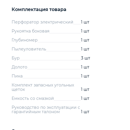
Комплектация товара
Перфоратор электрический
1 шт
Рукоятка боковая
1 шт
Глубиномер
1 шт
Пылеуловитель
1 шт
Бур
3 шт
Долото
1 шт
Пика
1 шт
Комплект запасных угольных
щеток
1 шт
Емкость со смазкой
1 шт
Руководство по эксплуатации с
гарантийным талоном
1 шт