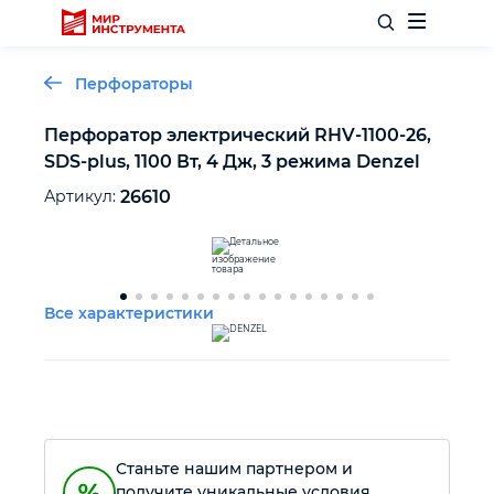
Перфораторы
Перфоратор электрический RHV-1100-26,
SDS-plus, 1100 Вт, 4 Дж, 3 режима Denzel
Отделочный инструмент
Артикул:
26610
Слесарный инструмент
Столярный инструмент
Все характеристики
Садовый инвентарь
Измерительный инструмент
Станьте нашим партнером и
Силовое оборудование
получите уникальные условия