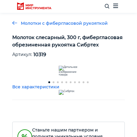
Молотки с фибергласовой рукояткой
Молоток слесарный, 300 г, фибергласовая
обрезиненная рукоятка Сибртех
Отделочный инструмент
Артикул:
10319
Слесарный инструмент
Столярный инструмент
Все характеристики
Садовый инвентарь
Измерительный инструмент
Станьте нашим партнером и
Силовое оборудование
получите уникальные условия