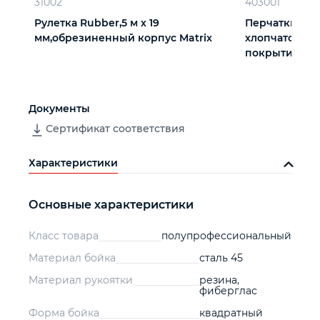
31002
403001
Рулетка Rubber,5 м х 19
Перчатки три
мм,обрезиненный корпус Matrix
хлопчатобум
покрытием из 
вязки
Документы
Сертификат соответствия
Характеристики
Основные характеристики
Класс товара
полупрофессиональный
Материал бойка
сталь 45
Материал рукоятки
резина,
фиберглас
Форма бойка
квадратный