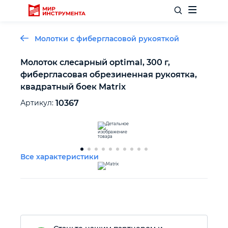
Молотки с фибергласовой рукояткой
Молоток слесарный optimal, 300 г,
фибергласовая обрезиненная рукоятка,
Отделочный инструмент
квадратный боек Matrix
Артикул:
10367
Слесарный инструмент
Столярный инструмент
Все характеристики
Садовый инвентарь
Измерительный инструмент
Силовое оборудование