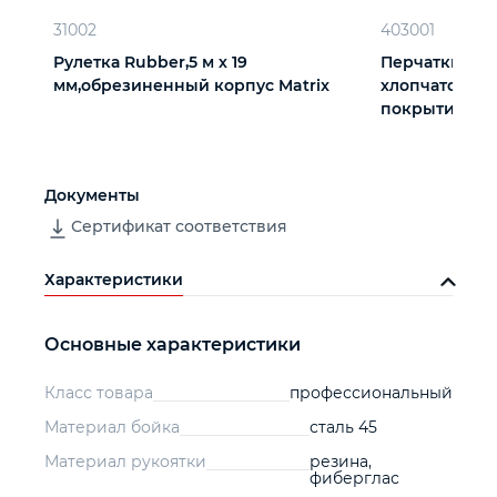
31002
403001
Рулетка Rubber,5 м х 19
Перчатки три
мм,обрезиненный корпус Matrix
хлопчатобум
покрытием из 
вязки
Документы
Сертификат соответствия
Характеристики
Основные характеристики
Класс товара
профессиональный
Материал бойка
сталь 45
Материал рукоятки
резина,
фиберглас