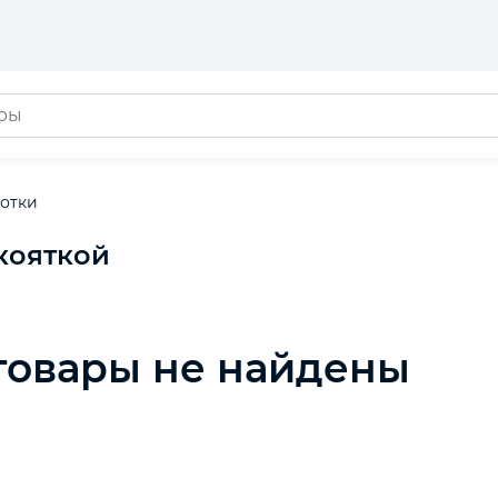
отки
кояткой
товары не найдены