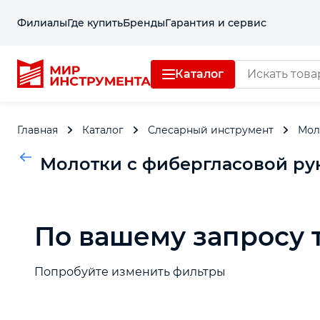
Филиалы
Где купить
Бренды
Гарантия и сервис
Каталог
Отделочный инструмент
Главная
Каталог
Слесарный инструмент
Мол
Слесарный инструмент
Молотки с фибергласовой ру
Столярный инструмент
По вашему запросу 
Садовый инвентарь
Измерительный инструмент
Попробуйте изменить фильтры
Силовое оборудование