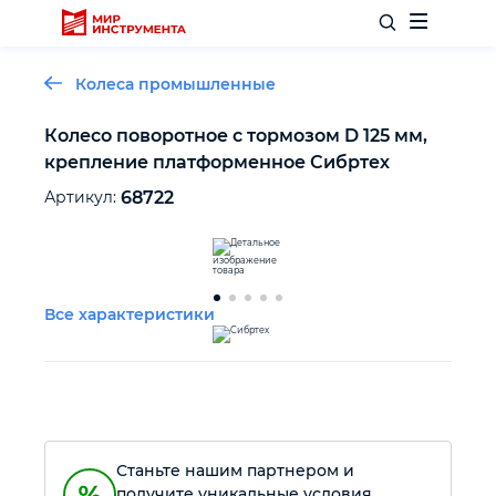
Колеса промышленные
Колесо поворотное с тормозом D 125 мм,
крепление платформенное Сибртех
Отделочный инструмент
Артикул:
68722
Слесарный инструмент
Столярный инструмент
Все характеристики
Садовый инвентарь
Измерительный инструмент
Станьте нашим партнером и
Силовое оборудование
получите уникальные условия