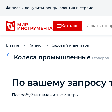
Филиалы
Где купить
Бренды
Гарантия и сервис
Каталог
Отделочный инструмент
Главная
Каталог
Садовый инвентарь
Слесарный инструмент
Колеса промышленные
0 товаров
Столярный инструмент
По вашему запросу 
Садовый инвентарь
Измерительный инструмент
Попробуйте изменить фильтры
Силовое оборудование