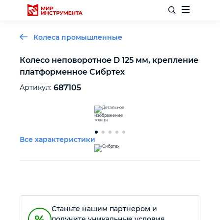
Колеса промышленные
Колесо неповоротное D 125 мм, крепление
платформенное Сибртех
Отделочный инструмент
Артикул:
687105
Слесарный инструмент
Столярный инструмент
Все характеристики
Садовый инвентарь
Измерительный инструмент
Станьте нашим партнером и
Силовое оборудование
получите уникальные условия