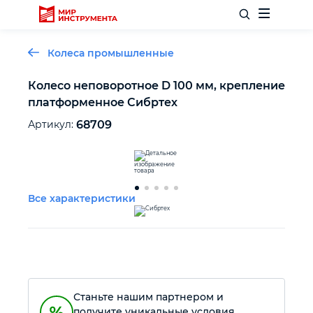
Колеса промышленные
Колесо неповоротное D 100 мм, крепление
платформенное Сибртех
Отделочный инструмент
Артикул:
68709
Слесарный инструмент
Столярный инструмент
Все характеристики
Садовый инвентарь
Измерительный инструмент
Станьте нашим партнером и
Силовое оборудование
получите уникальные условия