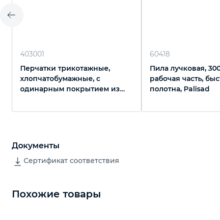
403001
60418
Перчатки трикотажные,
Пила лучковая, 30
хлопчатобумажные, с
рабочая часть, бы
одинарным покрытием из
полотна, Palisad
латекса, 13 класс вязки
Документы
Сертификат соответствия
Похожие товары