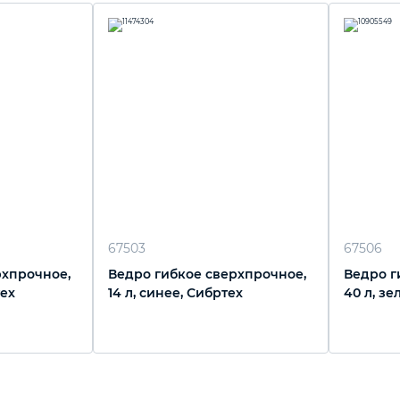
67503
67506
рхпрочное,
Ведро гибкое сверхпрочное,
Ведро г
тех
14 л, синее, Сибртех
40 л, зе