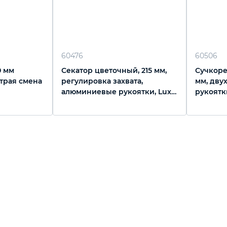
60476
60506
0 мм
Секатор цветочный, 215 мм,
Сучкоре
страя смена
регулировка захвата,
мм, дву
алюминиевые рукоятки, Luxe,
рукоятки
Palisad