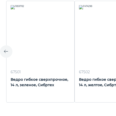
67501
67502
Ведро гибкое сверхпрочное,
Ведро гибкое све
14 л, зеленое, Сибртех
14 л, желтое, Сибр