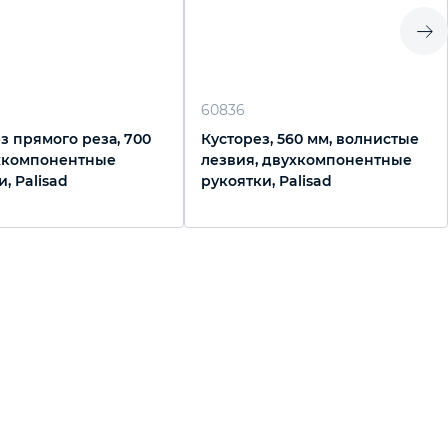
60836
з прямого реза, 700
Кусторез, 560 мм, волнистые
хкомпонентные
лезвия, двухкомпонентные
, Palisad
рукоятки, Palisad