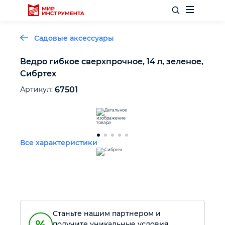
Садовые аксессуары
Ведро гибкое сверхпрочное, 14 л, зеленое,
Сибртех
Отделочный инструмент
Артикул:
67501
Слесарный инструмент
Столярный инструмент
Все характеристики
Садовый инвентарь
Измерительный инструмент
Станьте нашим партнером и
Силовое оборудование
получите уникальные условия