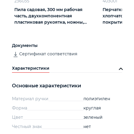
236035
403001
Пила садовая, 300 мм рабочая
Перчатки три
часть, двухкомпонентная
хлопчатобум
пластиковая рукоятка, ножны,
покрытием из 
подвес, Palisad
вязки
Документы
Сертификат соответствия
Характеристики
Основные характеристики
Материал ручки
полиэтилен
Форма
круглая
Цвет
зеленый
Честный знак
нет