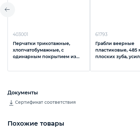
403001
61793
Перчатки трикотажные,
Грабли веерные
хлопчатобумажные, с
пластиковые, 485 
одинарным покрытием из
плоских зуба, уси
латекса, 13 класс вязки
Luxe, Palisad
Документы
Сертификат соответствия
Похожие товары