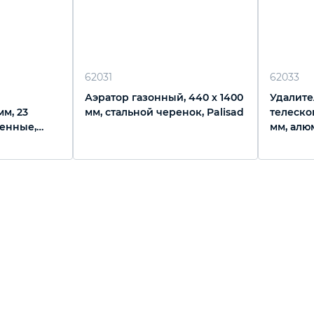
62031
62033
Аэратор газонный, 440 х 1400
Удалите
мм, 23
мм, стальной черенок, Palisad
телескоп
ленные,
мм, алю
Luxe, Pa