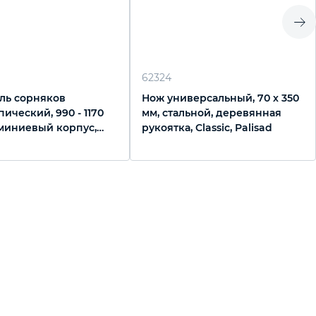
62324
ль сорняков
Нож универсальный, 70 х 350
ический, 990 - 1170
мм, стальной, деревянная
миниевый корпус,
рукоятка, Classic, Palisad
lisad